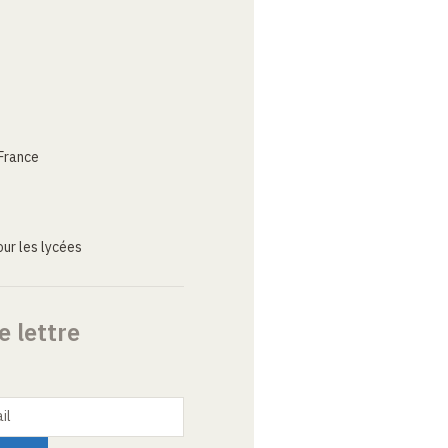
France
ur les lycées
e lettre
il