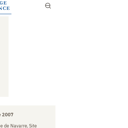
Aller
Ouvrir
RECHERCHER
au
Accès
le
contenu
menu
rapides
principal
e 2007
e de Navarre, Site