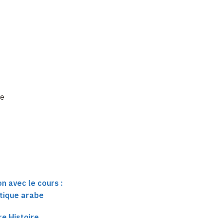
de
n avec le cours :
itique arabe
re Histoire