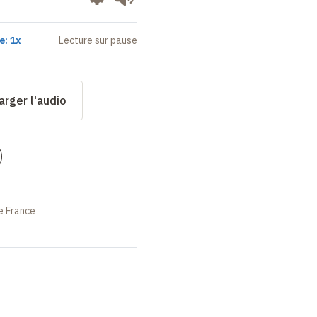
e: 1x
Lecture sur pause
arger l'audio
)
e France