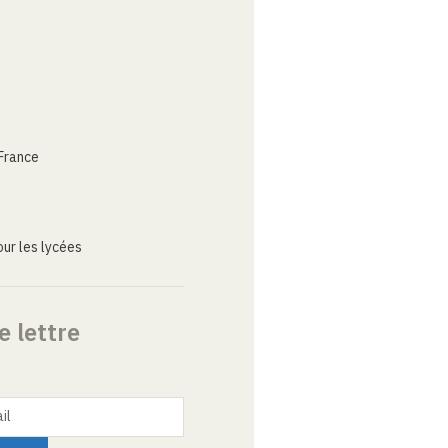
France
ur les lycées
e lettre
il