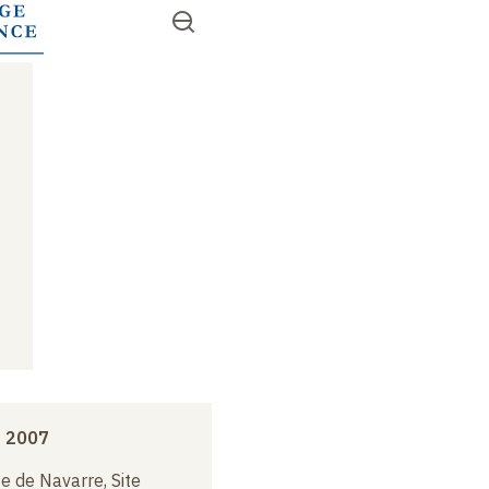
Aller
Ouvrir
RECHERCHER
au
Accès
le
contenu
menu
rapides
principal
e 2007
e de Navarre, Site