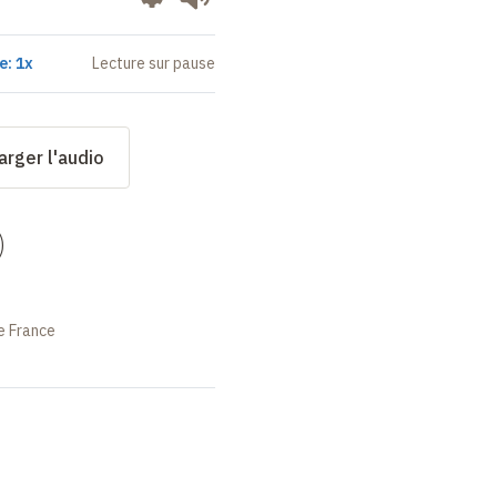
e: 1x
Lecture sur pause
arger l'audio
)
e France