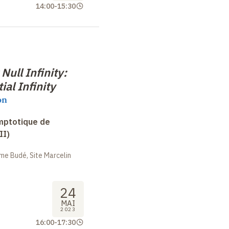
14:00
-
15:30
Null Infinity:
ial Infinity
on
mptotique de
II)
me Budé, Site Marcelin
24
MAI
2023
16:00
-
17:30