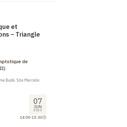
que et
ons – Triangle
mptotique de
II)
me Budé, Site Marcelin
07
JUN
2023
14:00
-
15:30