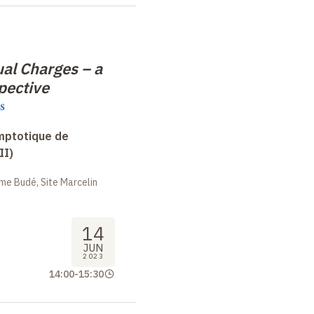
al Charges – a
pective
s
mptotique de
II)
me Budé, Site Marcelin
14
JUN
2023
14:00
-
15:30