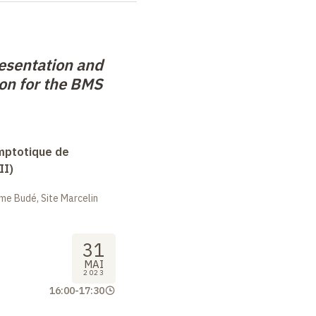
esentation and
on for the BMS
mptotique de
II)
me Budé, Site Marcelin
31
MAI
2023
16:00
-
17:30