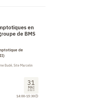
mptotiques en
 groupe de BMS
mptotique de
II)
me Budé, Site Marcelin
31
MAI
2023
14:00
-
15:30