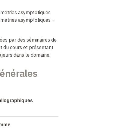
ymétries asymptotiques
symétries asymptotiques –
ées par des séminaires de
t du cours et présentant
ajeurs dans le domaine.
énérales
ibliographiques
 the Infrared Structure of
”
Princeton University
ramme
05448 [hep-th]].