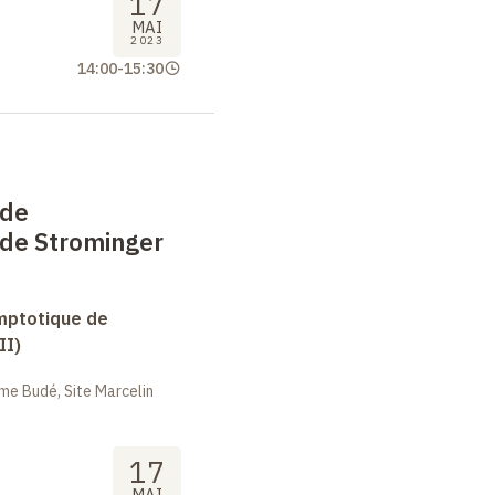
17
x and C. Troessaert,
MAI
tions and
supertranslation-
2023
,” JHEP 02 (2023)
14:00
-
15:30
ep-th]] (et références
 de
de Strominger
mptotique de
II)
me Budé, Site Marcelin
17
MAI