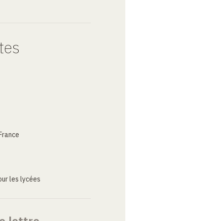
tes
France
ur les lycées
e lettre