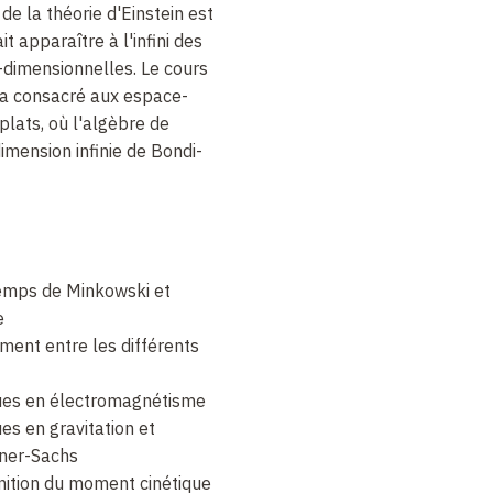
e la théorie d'Einstein est
it apparaître à l'infini des
i-dimensionnelles. Le cours
a consacré aux espace-
ats, où l'algèbre de
imension infinie de Bondi-
temps de Minkowski et
e
ment entre les différents
ues en électromagnétisme
s en gravitation et
ner-Sachs
nition du moment cinétique