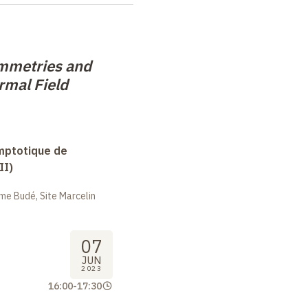
mmetries and
rmal Field
mptotique de
II)
me Budé, Site Marcelin
07
JUN
2023
16:00
-
17:30