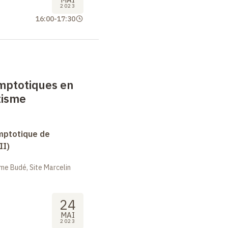
2023
16:00
-
17:30
mptotiques en
tisme
mptotique de
II)
me Budé, Site Marcelin
24
MAI
2023