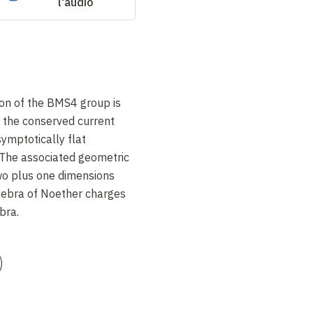
l'audio
ion of the BMS4 group is
 the conserved current
symptotically flat
. The associated geometric
 two plus one dimensions
gebra of Noether charges
bra.
)