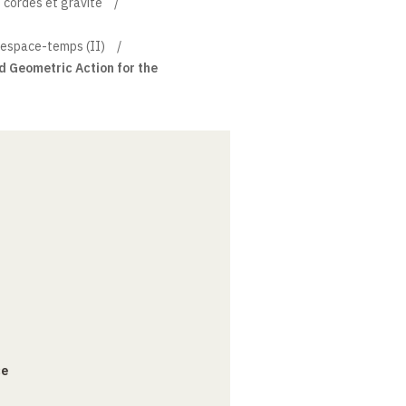
 cordes et gravité
’espace-temps (II)
d Geometric Action for the
ce