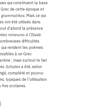
es qui constituent la base
un Grec de cette époque et
u
grammatikos.
Mais ce qui
es ont été utilisés dans
t tout d’abord la présence
lies mineures à l’Iliade
 nombreuses difficultés
es qui rendent les poèmes
ssibles à un Grec
tine ; mais surtout le fait
des
Scholies
a été, selon
igé, complété et pourvu
s, typiques de l’utilisation
 fins scolaires.
)