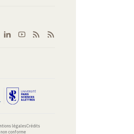
ntions légales
Crédits
: non conforme