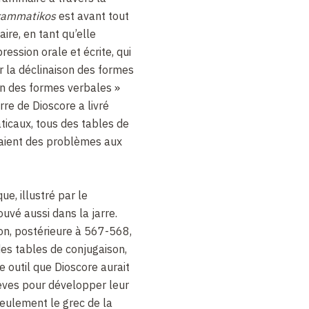
rammatikos
est avant tout
ire, en tant qu’elle
ression orale et écrite, qui
r la déclinaison des formes
on des formes verbales »
jarre de Dioscore a livré
icaux, tous des tables de
saient des problèmes aux
ue, illustré par le
uvé aussi dans la jarre.
n, postérieure à 567-568,
des tables de conjugaison,
re outil que Dioscore aurait
lèves pour développer leur
seulement le grec de la