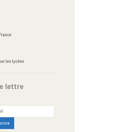
France
ur les lycées
e lettre
il