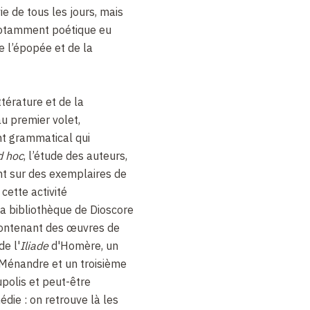
ie de tous les jours, mais
t notamment poétique eu
 l’épopée et de la
ttérature et de la
au premier volet,
t grammatical qui
d hoc
, l’étude des auteurs,
nt sur des exemplaires de
cette activité
a bibliothèque de Dioscore
ontenant des œuvres de
de l'
Iliade
d'Homère, un
Ménandre et un troisième
polis et peut-être
die : on retrouve là les