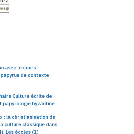
nce and a New
…
Reflections from
…
nregistré
Non enregistré
n avec le cours :
 papyrus de contexte
haire Culture écrite de
et papyrologie byzantine
x : la christianisation de
e la culture classique dans
4). Les écoles (1)