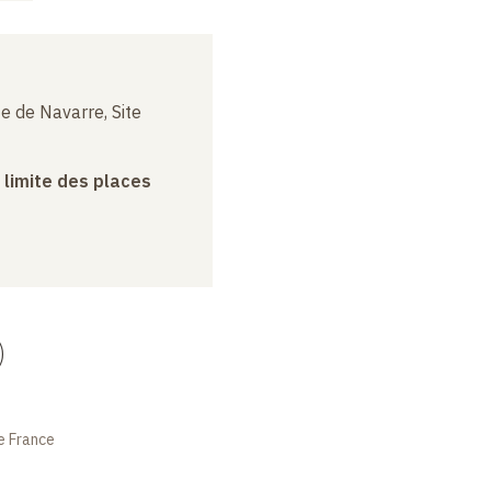
e de Navarre, Site
a limite des places
)
e France