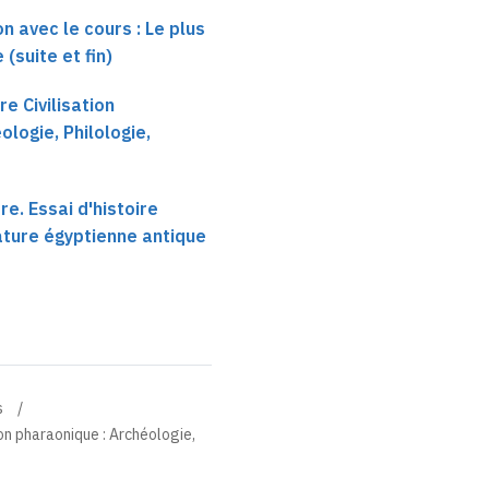
n avec le cours : Le plus
 (suite et fin)
re Civilisation
logie, Philologie,
re. Essai d'histoire
rature égyptienne antique
s
ion pharaonique : Archéologie,