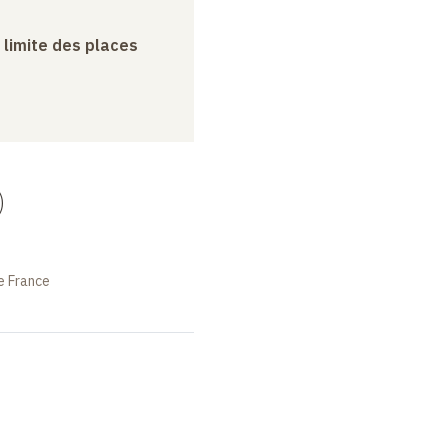
a limite des places
)
e France