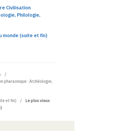
re Civilisation
logie, Philologie,
du monde (suite et fin)
s
ion pharaonique : Archéologie,
te et fin)
Le plus vieux
5)