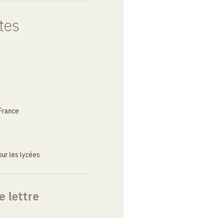
tes
France
ur les lycées
e lettre