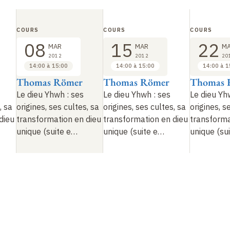
COURS
COURS
COURS
08
15
22
MAR
MAR
M
2012
2012
20
14:00 à 15:00
14:00 à 15:00
14:00 à 1
Thomas Römer
Thomas Römer
Thomas 
Le dieu Yhwh
: ses
Le dieu Yhwh
: ses
Le dieu Y
, sa
origines, ses cultes, sa
origines, ses cultes, sa
origines, s
dieu
transformation en dieu
transformation en dieu
transforma
unique (suite e…
unique (suite e…
unique (su