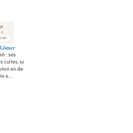
COURS
29
AR
MAR
12
2012
5:00
14:00 à 15:00
Römer
Thomas Römer
hwh
: ses
Le dieu Yhwh
: ses
es cultes, sa
origines, ses cultes, sa
tion en dieu
transformation en dieu
ite e…
unique (suite e…