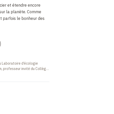
ier et étendre encore
n sur la planète. Comme
it parfois le bonheur des
)
u Laboratoire d’écologie
, professeur invité du Collège