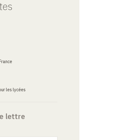
tes
France
ur les lycées
e lettre