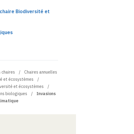
haire Biodiversité et
giques
 chaires
Chaires annuelles
ité et écosystèmes
iversité et écosystèmes
ons biologiques
Invasions
limatique