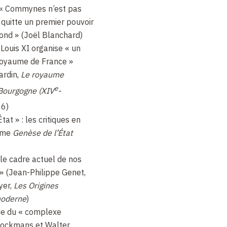
? « Commynes n’est pas
l quitte un premier pouvoir
ond » (Joël Blanchard)
: Louis XI organise « un
royaume de France »
ardin,
Le royaume
e
Bourgogne (XIV
-
16)
tat » : les critiques en
amme
Genèse de l’
É
tat
 le cadre actuel de nos
» (Jean-Philippe Genet,
yer,
Les Origines
moderne
)
que du « complexe
lockmans et Walter