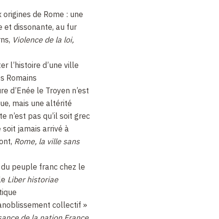
x origines de Rome : une
 et dissonante, au fur
rns,
Violence de la loi,
r l’histoire d’une ville
s Romains
ure d’Enée le Troyen n’est
ue, mais une altérité
e n’est pas qu’il soit grec
 soit jamais arrivé à
ont,
Rome, la ville sans
 du peuple franc chez le
le
Liber historiae
itique
noblissement collectif »
ance de la nation France,