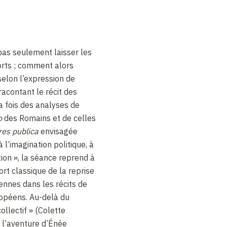
pas seulement laisser les
morts ; comment alors
 selon l’expression de
racontant le récit des
la fois des analyses de
o
des Romains et de celles
res publica
envisagée
l’imagination politique, à
tion », la séance reprend à
ort classique de la reprise
ennes dans les récits de
opéens. Au-delà du
llectif » (Colette
 l’aventure d’Énée