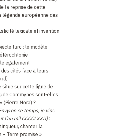
ie la reprise de cette
 la légende européenne des
asticité lexicale et invention
iècle turc : le modèle
hétérochtonie
le également,
 des cités face à leurs
ard)
e situe sur cette ligne de
s
de Commynes sont-elles
 (Pierre Nora) ?
Envyron ce temps, je vins
fut l’an mil CCCCLXXII)
:
ainqueur, chanter la
« Terre promise »