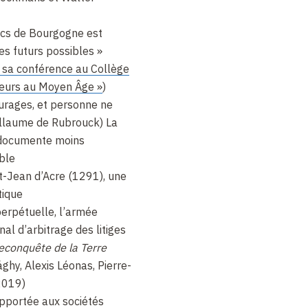
ucs de Bourgogne est
des futurs possibles »
ir sa conférence au Collège
xeurs au Moyen Âge »
)
turages, et personne ne
uillaume de Rubrouck) La
documente moins
ible
t-Jean d’Acre (1291), une
tique
perpétuelle, l’armée
al d’arbitrage des litiges
reconquête de la Terre
ghy, Alexis Léonas, Pierre-
2019)
pportée aux sociétés