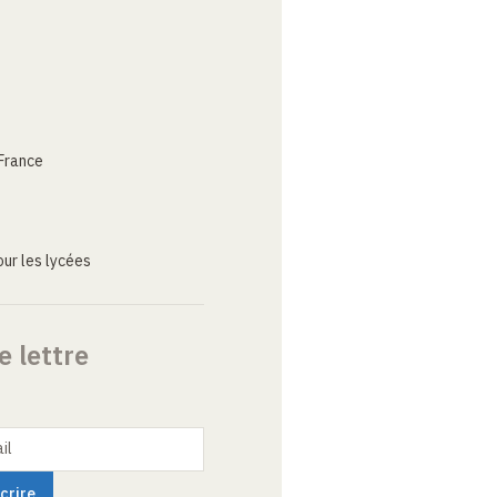
France
ur les lycées
e lettre
il