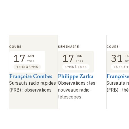
COURS
SÉMINAIRE
COURS
17
17
31
JAN
JAN
JA
2022
2022
20
16:45 à 17:45
17:45 à 18:45
16:45 à 1
Françoise Combes
Philippe Zarka
François
Sursauts radio rapides
Observations
: les
Sursauts r
(FRB)
: observations
nouveaux radio-
(FRB)
: th
télescopes