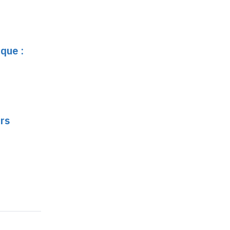
que :
rs