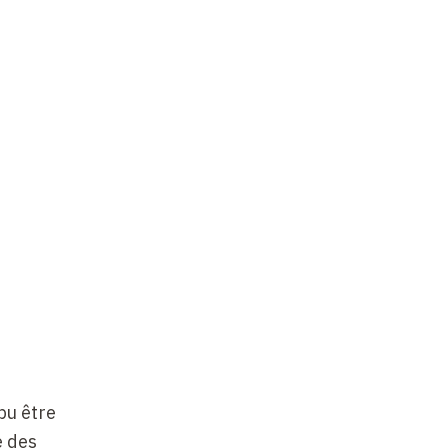
pu être
e des