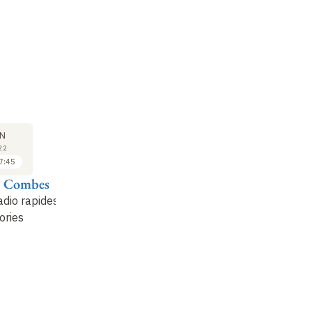
SÉMINAIRE
COURS
SÉ
31
07
N
JAN
FÉV
22
2022
2022
7:45
17:45 à 18:45
16:45 à 17:45
e Combes
Jérôme Pétri
Françoise Combes
Su
adio rapides
Les magnétars
Sursauts gamma
G
éories
(GRB)
: observations
d'