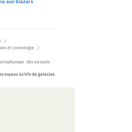
ma aux blazars
s
xies et cosmologie
strophysique : des sursauts
es noyaux actifs de galaxies