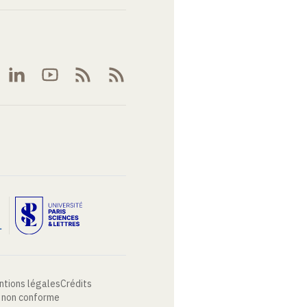
ntions légales
Crédits
: non conforme