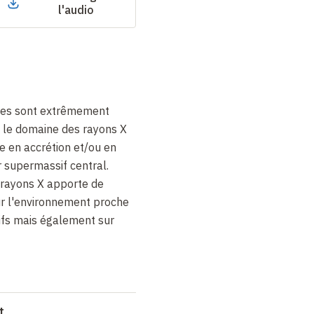
l'audio
xies sont extrêmement
le domaine des rayons X
re en accrétion et/ou en
r supermassif central.
n rayons X apporte de
ur l'environnement proche
ifs mais également sur
t