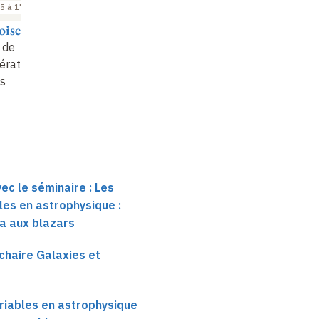
5 à 17:45
17:45 à 18:45
16:45 à 17:45
oise Combes
Régis Terrier
Françoise Combes
 de
Le centre galactique
Les noyaux qui
ération et
changent de look
es
ec le séminaire : Les
es en astrophysique :
a aux blazars
chaire Galaxies et
iables en astrophysique