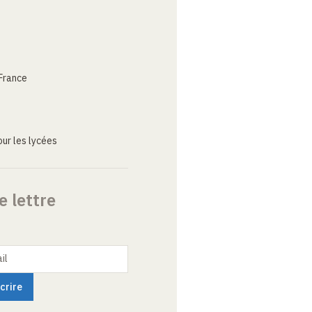
France
ur les lycées
e lettre
il