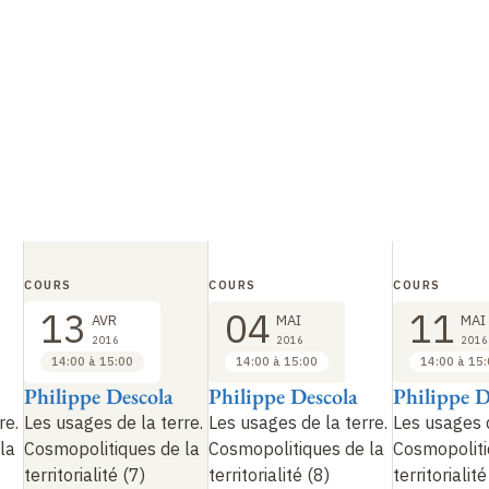
COURS
COURS
COURS
13
04
11
AVR
MAI
MAI
2016
2016
2016
14:00 à 15:00
14:00 à 15:00
14:00 à 15
Philippe Descola
Philippe Descola
Philippe D
re.
Les usages de la terre.
Les usages de la terre.
Les usages d
la
Cosmopolitiques de la
Cosmopolitiques de la
Cosmopoliti
territorialité (7)
territorialité (8)
territorialité