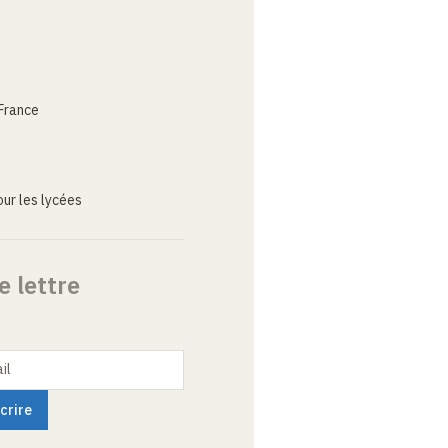
France
ur les lycées
e lettre
il