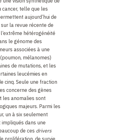
é une vision synthétique de
 cancer, telle que les
ermettent aujourd’hui de
sur la revue récente de
é l’extrême hétérogénéité
ans le génome des
umeurs associées à une
s (poumon, mélanomes)
ines de mutations, et les
ertaines leucémies en
e cinq. Seule une fraction
ues concerne des gènes
nt les anomalies sont
logiques majeurs. Parmi les
ur, un à six seulement
 impliqués dans une
beaucoup de ces
drivers
 prolifération, de survie