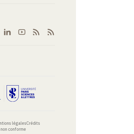
ntions légales
Crédits
: non conforme