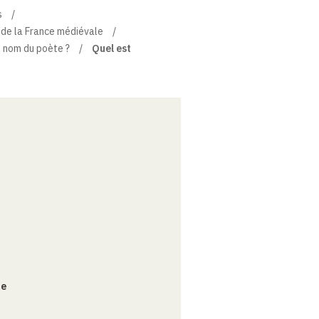
s
s de la France médiévale
e nom du poète ?
Quel est
ce