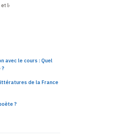
et les jeux-
portugais du
e
XVI
siècle
&
…
n avec le cours : Quel
 ?
Littératures de la France
poète ?