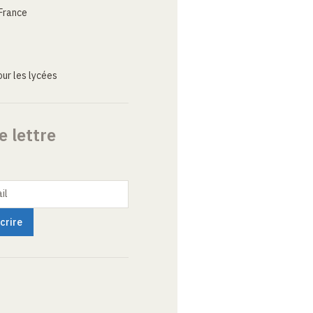
France
ur les lycées
e lettre
il