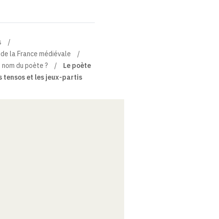
s
s de la France médiévale
e nom du poète ?
Le poète
 tensos et les jeux-partis