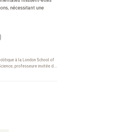
ions, nécessitant une
)
olitique à la London School of
Science, professeure invitée du
COURS