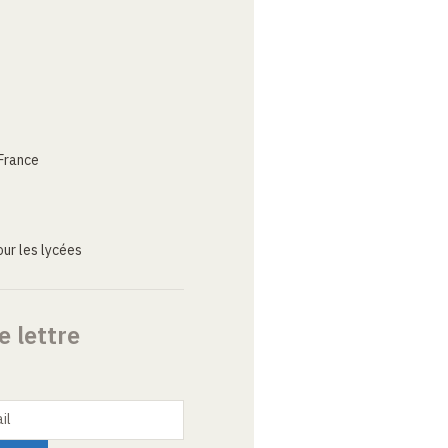
France
ur les lycées
e lettre
il