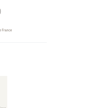
)
e France