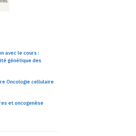
ires
n avec le cours :
sité génétique des
re Oncologie cellulaire
res et oncogenèse