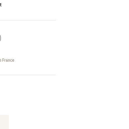
t
)
e France