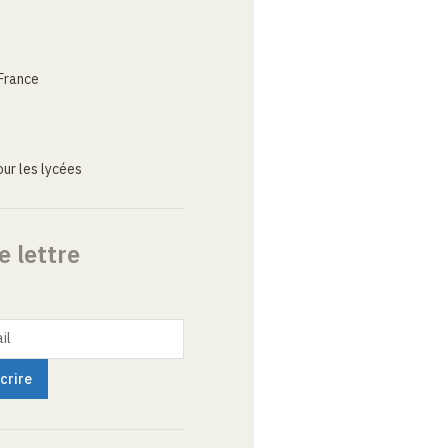
France
ur les lycées
e lettre
il