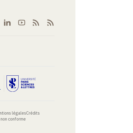
ntions légales
Crédits
: non conforme