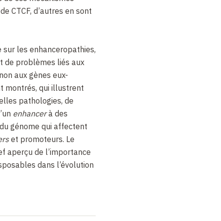
de CTCF, d’autres en sont
e sur les enhanceropathies,
ant de problèmes liés aux
 non aux gènes eux-
montrés, qui illustrent
elles pathologies, de
d’un
enhancer
à des
u génome qui affectent
ers
et promoteurs. Le
ef aperçu de l’importance
sposables dans l’évolution