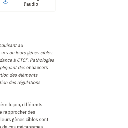
l'audio
nduisant au
cers
de leurs gènes cibles.
ance à CTCF. Pathologies
mpliquant des
enhancers
ction des éléments
tion des régulations
ère leçon, différents
e rapprocher des
leurs gènes cibles sont
ins de ces mécanismes