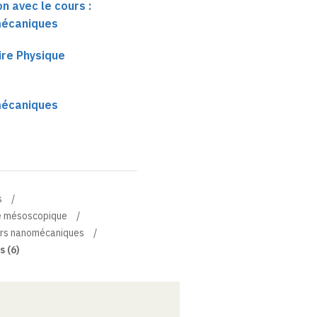
n avec le cours :
mécaniques
ire Physique
mécaniques
s
ue mésoscopique
rs nanomécaniques
 (6)