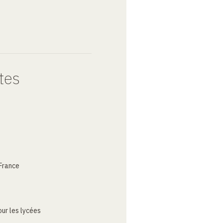
tes
France
ur les lycées