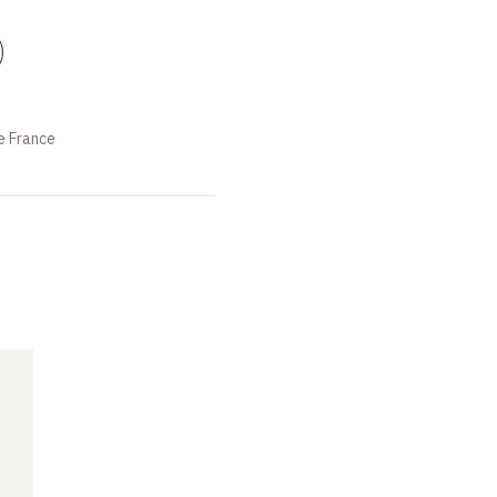
)
e France