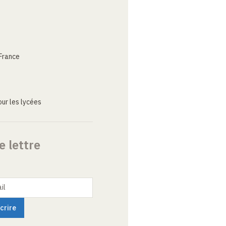
France
ur les lycées
e lettre
il