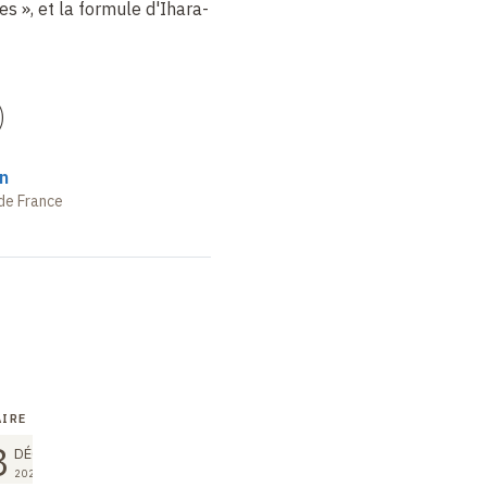
es », et la formule d'Ihara-
)
n
de France
IRE
COURS
SÉMINAIRE
8
15
15
DÉC
DÉC
DÉC
2023
2023
2023