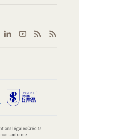
ntions légales
Crédits
: non conforme