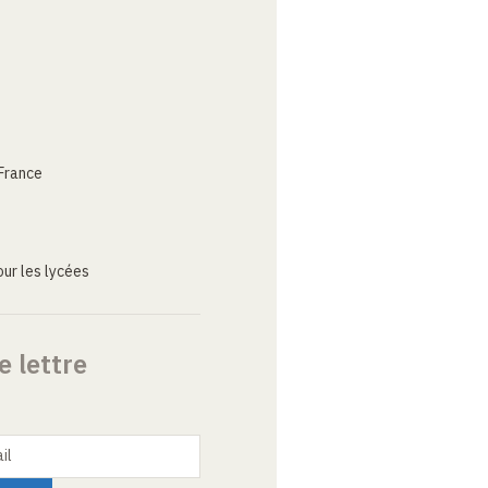
France
ur les lycées
e lettre
il