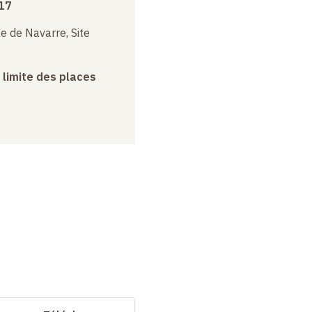
17
e de Navarre, Site
a limite des places