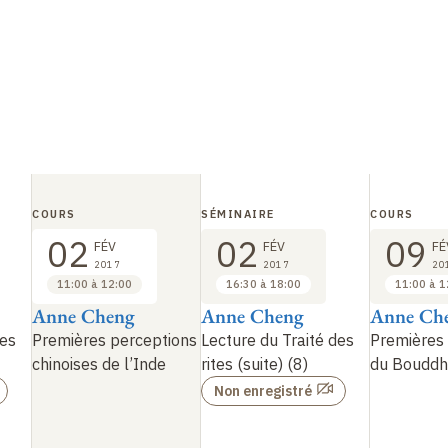
COURS
SÉMINAIRE
COURS
02
02
09
FÉV
FÉV
FÉ
2017
2017
20
11:00 à 12:00
16:30 à 18:00
11:00 à 1
Anne Cheng
Anne Cheng
Anne Ch
des
Premières perceptions
Lecture du Traité des
Premières 
chinoises de l’Inde
rites (suite) (8)
du Bouddh
Non enregistré