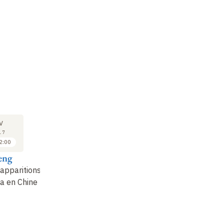
SÉMINAIRE
09
V
FÉV
17
2017
2:00
16:30 à 18:00
eng
Anne Cheng
apparitions
Lecture du Traité des
a en Chine
rites (suite) (9)
Non enregistré