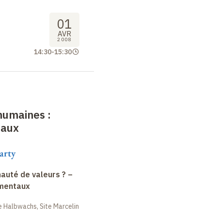
01
AVR
2008
14:30
-
15:30
 humaines
:
 aux
arty
uté de valeurs ? –
amentaux
 Halbwachs, Site Marcelin