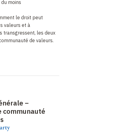
, du moins
mment le droit peut
es valeurs et à
es transgressent, les deux
e communauté de valeurs.
énérale –
ne communauté
ns
arty