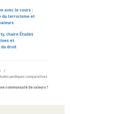
n avec le cours :
e du terrorisme et
valeurs
ty, chaire Études
ives et
 du droit
s
Études juridiques comparatives
une communauté de valeurs ?