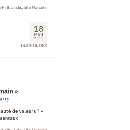
 Halbwachs, Site Marcelin
18
MAR
2008
14:30
-
15:30
main
»
arty
uté de valeurs ? –
amentaux