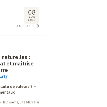
08
AVR
2008
14:30
-
15:30
 naturelles
:
at et maîtrise
erre
arty
uté de valeurs ? –
amentaux
 Halbwachs, Site Marcelin