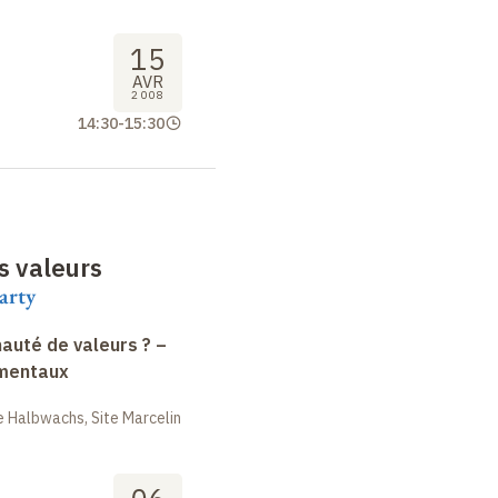
15
AVR
2008
14:30
-
15:30
s valeurs
arty
uté de valeurs ? –
amentaux
 Halbwachs, Site Marcelin