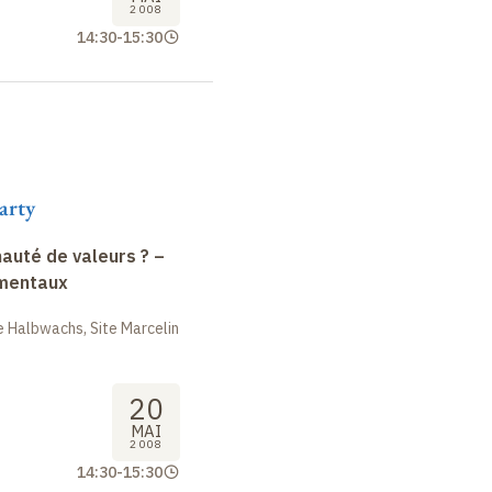
2008
14:30
-
15:30
arty
uté de valeurs ? –
amentaux
 Halbwachs, Site Marcelin
20
MAI
2008
14:30
-
15:30