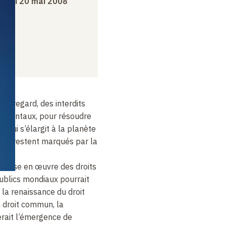
ardi 20 mai 2008
 le regard, des interdits
damentaux, pour résoudre
qui s’élargit à la planète
eurs restent marqués par la
a mise en œuvre des droits
ublics mondiaux pourrait
 la renaissance du droit
n droit commun, la
rait l’émergence de