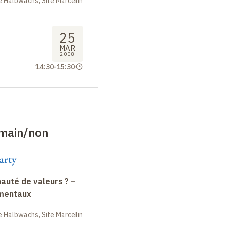
 Halbwachs, Site Marcelin
25
MAR
2008
14:30
-
15:30
main/non
arty
uté de valeurs ? –
amentaux
 Halbwachs, Site Marcelin