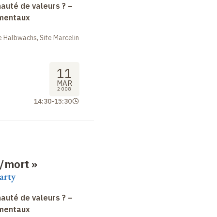
uté de valeurs ? –
amentaux
 Halbwachs, Site Marcelin
11
MAR
2008
14:30
-
15:30
e/mort
»
arty
uté de valeurs ? –
amentaux