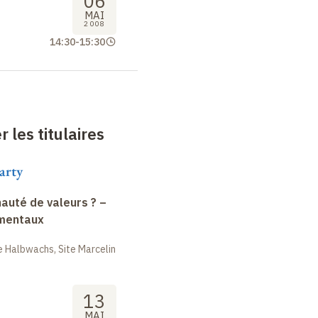
06
MAI
2008
14:30
-
15:30
 les titulaires
arty
uté de valeurs ? –
amentaux
 Halbwachs, Site Marcelin
13
MAI