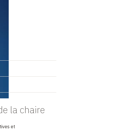
s
de la chaire
ives et