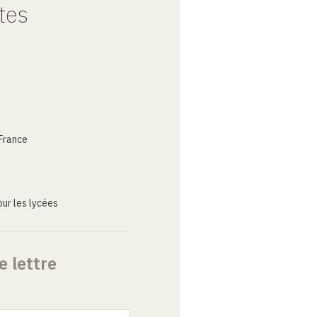
tes
France
ur les lycées
e lettre