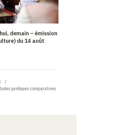
’hui, demain –
é
mission
lture) du 14 août
s
Études juridiques comparatives