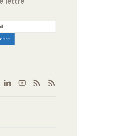
e lettre
il