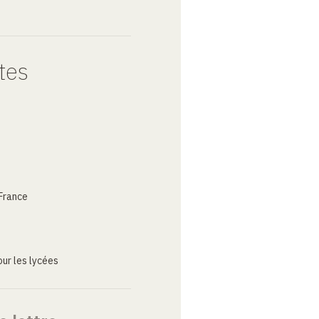
tes
France
ur les lycées