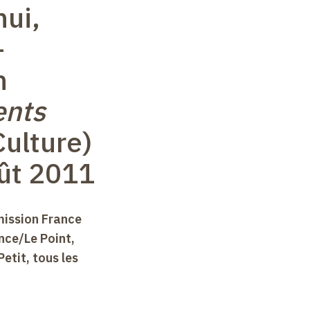
hui,
–
n
ents
Culture)
ût 2011
mission France
nce/Le Point,
etit, tous les