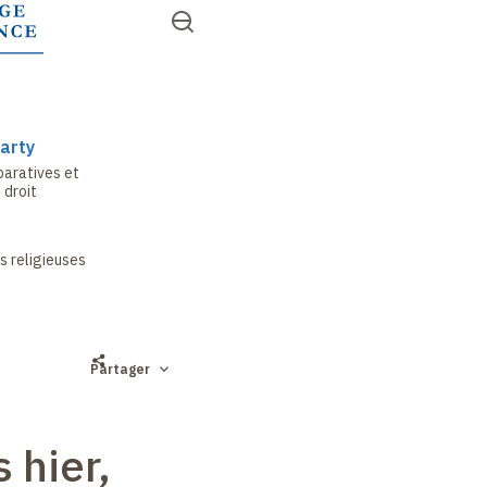
Aller
Ouvrir
RECHERCHER
au
Accès
le
contenu
menu
rapides
principal
arty
paratives et
 droit
s religieuses
Partager
 hier,