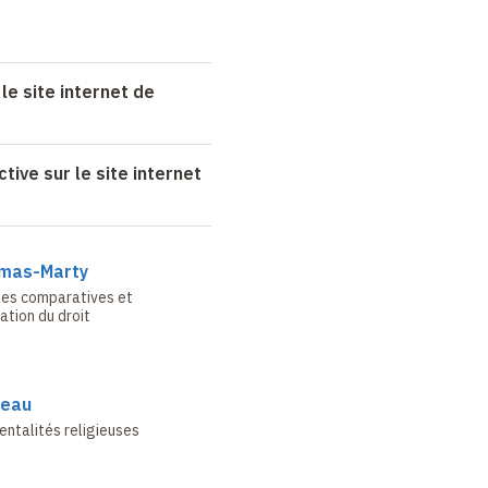
le site internet de
tive sur le site internet
lmas-Marty
ues comparatives et
ation du droit
meau
entalités religieuses