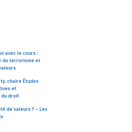
n avec le cours :
e du terrorisme et
valeurs
ty, chaire Études
ives et
 du droit
é de valeurs ? – Les
ux