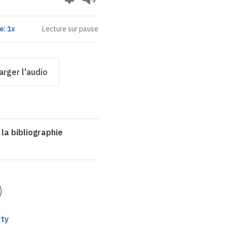
e: 1x
Lecture sur pause
arger l'audio
 la bibliographie
)
rty