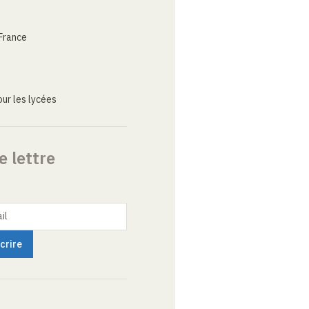
France
ur les lycées
e lettre
il