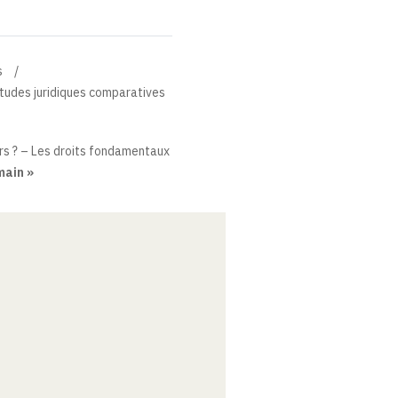
s
Études juridiques comparatives
s ? – Les droits fondamentaux
main »