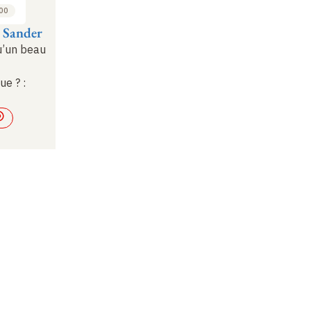
:00
 Sander
u’un beau
que
?
: