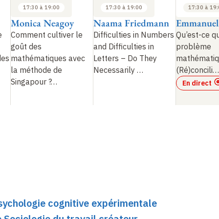
17:30 à 19:00
17:30 à 19:00
17:30 à 19
Monica Neagoy
Naama Friedmann
Emmanuel
e
Comment cultiver le
Difficulties in Numbers
Qu’est-ce q
goût des
and Difficulties in
problème
des
mathématiques avec
Letters – Do They
mathémati
la méthode de
Necessarily
…
(Ré)concili
…
Singapour
?
…
En direct
sychologie cognitive expérimentale
 Sociologie du travail créateur