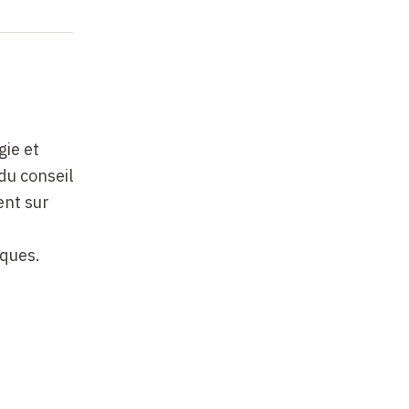
ie et
du conseil
ent sur
iques.