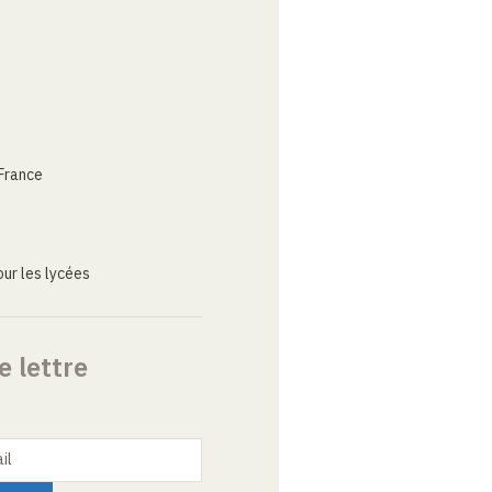
France
ur les lycées
e lettre
il