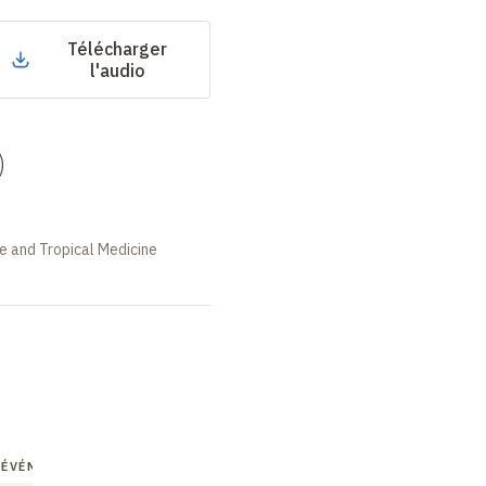
Télécharger
l'audio
)
e and Tropical Medicine
 ÉVÉNEMENT
GRAND ÉVÉNEMENT
GRAND ÉVÉNEMENT