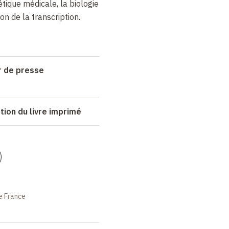
tique médicale, la biologie
ion de la transcription.
r de presse
tion du livre imprimé
)
e France