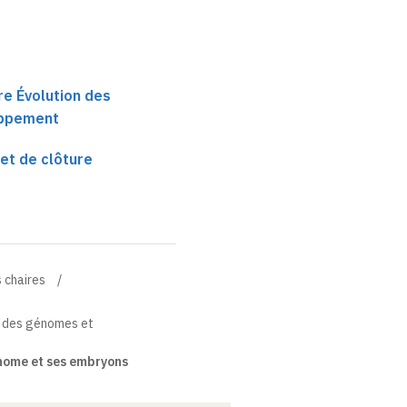
re Évolution des
oppement
et de clôture
 chaires
n des génomes et
nome et ses embryons