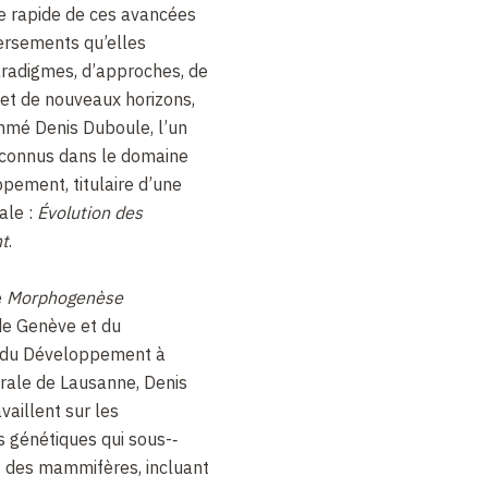
e rapide de ces avancées
versements qu’elles
aradigmes, d’approches, de
 et de nouveaux horizons,
mmé Denis Duboule, l’un
econnus dans le domaine
pement, titulaire d’une
ale :
Évolution des
t
.
e
Morphogenèse
 de Genève et du
 du Développement à
érale de Lausanne, Denis
vaillent sur les
génétiques qui sous-­‐
 des mammifères, incluant