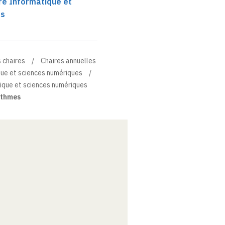
ire Informatique et
es
 chaires
Chaires annuelles
que et sciences numériques
tique et sciences numériques
ithmes