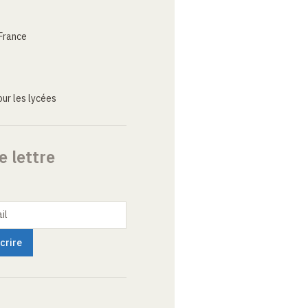
France
ur les lycées
e lettre
il