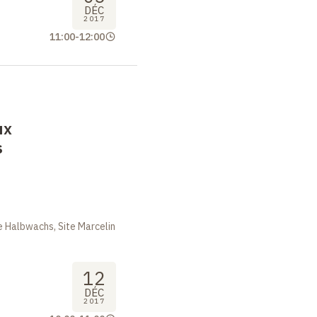
DÉC
2017
11:00
-
12:00
ux
s
 Halbwachs, Site Marcelin
12
DÉC
2017