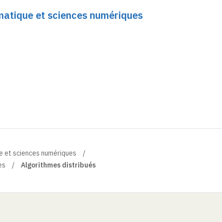
rmatique et sciences numériques
e et sciences numériques
es
Algorithmes distribués