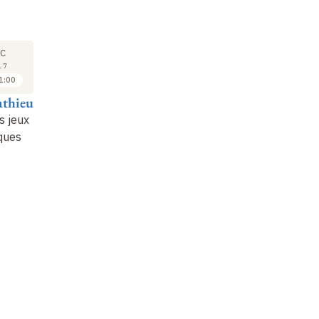
SÉMINAIRE
COURS
SÉ
12
19
C
DÉC
DÉC
17
2017
2017
1:00
11:00 à 12:00
10:00 à 11:00
athieu
Amos Fiat
Claire Mathieu
Br
s jeux
Pricing Online
Schémas
On
ques
Decisions
d'approximation
Co