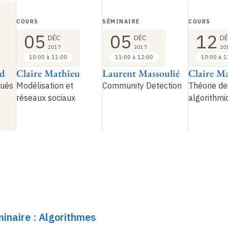
COURS
SÉMINAIRE
COURS
05
05
12
DÉC
DÉC
DÉ
2017
2017
20
10:00 à 11:00
11:00 à 12:00
10:00 à 1
ud
Claire Mathieu
Laurent Massoulié
Claire M
bués
Modélisation et
Community Detection
Théorie de
réseaux sociaux
algorithmi
minaire : Algorithmes