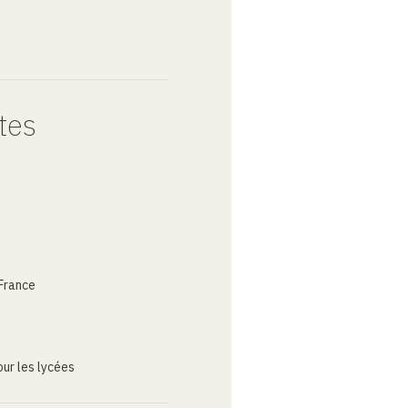
tes
France
ur les lycées