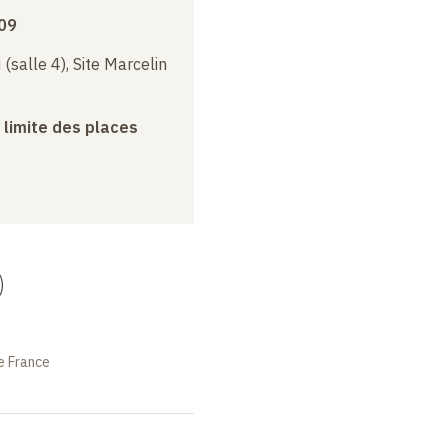
09
(salle 4), Site Marcelin
a limite des places
)
e France