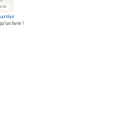
09
2009
2010
2:00
16:00 à 17:00
16:00 à 17:00
artier
Roger Chartier
Roger Chartier
qu'un livre
?
Censures d'État et
Censures d'État et
d'Église dans l'Europe
d'Église dans l'Europe
e
e
e
e
moderne (XVI
-XVIII
moderne (XVI
-XVIII
siècles) (4)
siècles) (5)