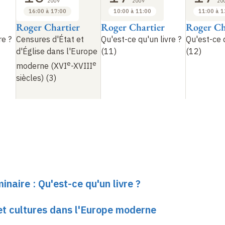
2009
2009
20
16:00 à 17:00
10:00 à 11:00
11:00 à 1
Roger Chartier
Roger Chartier
Roger Ch
re
?
Censures d'État et
Qu'est-ce qu'un livre
?
Qu'est-ce 
d'Église dans l'Europe
(11)
(12)
e
e
moderne (XVI
-XVIII
siècles) (3)
inaire : Qu'est-ce qu'un livre ?
 et cultures dans l'Europe moderne