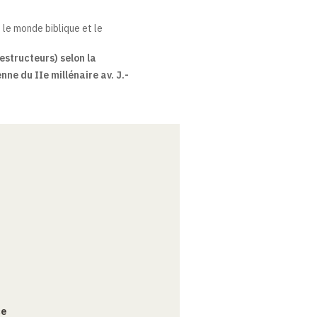
 le monde biblique et le
estructeurs) selon la
e du IIe millénaire av. J.-
ce