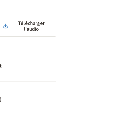
Télécharger
l'audio
t
)