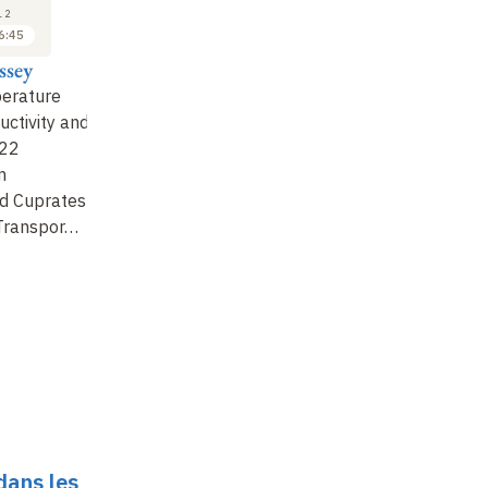
13
13
12
2012
2012
6:45
14:30 à 15:30
15:45 à 16:45
ssey
Antoine Georges
Sriram Shastry
Sr
erature
Transport
: propriétés
1-Simple Insights into
2-
ctivity and
thermoélectriques et
the Thermopower of
Co
-22
corrélations fortes.…
Correlated Matter
Li
m
d Cuprates
 Transpor…
dans les