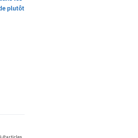
de plutôt
i-Particles