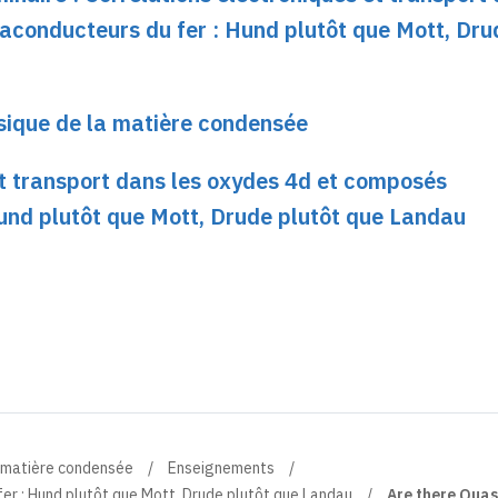
conducteurs du fer : Hund plutôt que Mott, Dru
sique de la matière condensée
et transport dans les oxydes 4d et composés
und plutôt que Mott, Drude plutôt que Landau
a matière condensée
Enseignements
er : Hund plutôt que Mott, Drude plutôt que Landau
Are there Quas