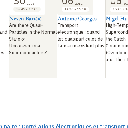
30
06
06
2012
2012
20
16:45 à 17:45
14:30 à 15:30
15:45 à 1
-
Neven Barišić
Antoine Georges
Nigel Hu
Are there Quasi-
Transport
High-Temp
 and
Particles in the Normal
électronique
: quand
Supercondu
State of
les quasiparticules de
the Catch
Unconventional
Landau n'existent plus
Conundru
es
Superconductors?
(Overdope
and Their
minaire : Corrélations électroniques et transport 