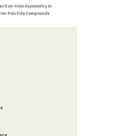
lectron-Hole Asymmetry in
 Iron-Pnictide Compounds
ce
ance