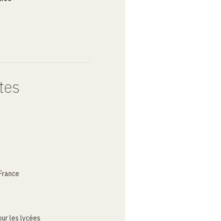
tes
France
ur les lycées