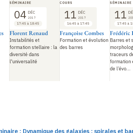
SÉMINAIRE
COURS
SÉMINAIRE
04
11
11
DÉC
DÉC
DÉ
2017
2017
20
17:45 à 18:45
16:45 à 17:45
17:45 à 1
es
Florent Renaud
Françoise Combes
Frédéric
Instabilités et
Formation et évolution
Barres et 
formation stellaire
: la
des barres
morpholog
diversité dans
traceurs d
l'universalité
formation 
de l’évo…
minaire : Dynamique des galaxies : spirales et ba