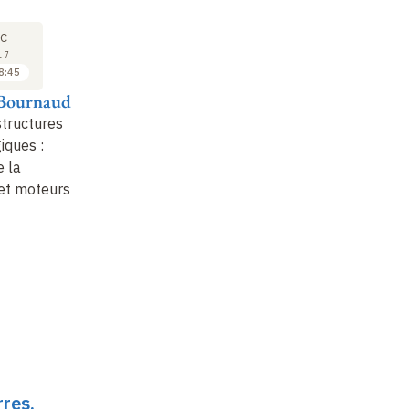
COURS
SÉMINAIRE
CO
18
18
C
DÉC
DÉC
17
2017
2017
8:45
16:45 à 17:45
17:45 à 18:45
 Bournaud
Françoise Combes
David Elbaz
Fr
structures
Séquence rouge et
Séquence rouge et
Ga
iques
:
nuage bleu ou
nuage bleu
: une
dy
e la
séquence de Hubble
enquête sur l’origine
fo
et moteurs
de la bimodalité des
gala…
rres,