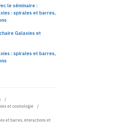
ec le séminaire :
ies : spirales et barres,
ons
chaire Galaxies et
ies : spirales et barres,
ons
s
xies et cosmologie
es et barres, interactions et