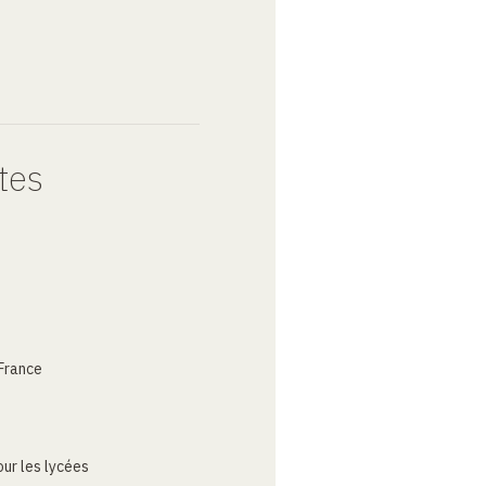
tes
France
ur les lycées