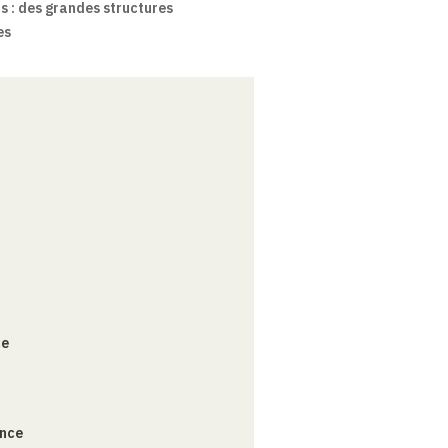
s : des grandes structures
es
ce
ance