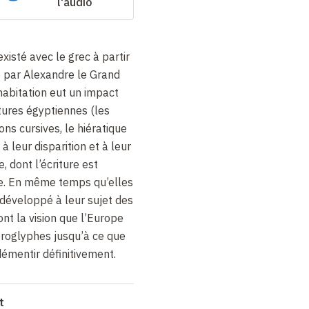
l'audio
xisté avec le grec à partir
e par Alexandre le Grand
habitation eut un impact
itures égyptiennes (les
ons cursives, le hiératique
à leur disparition et à leur
 dont l’écriture est
. En même temps qu’elles
t développé à leur sujet des
nt la vision que l’Europe
éroglyphes jusqu’à ce que
émentir définitivement.
t