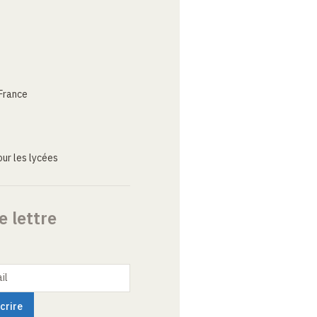
France
ur les lycées
e lettre
il