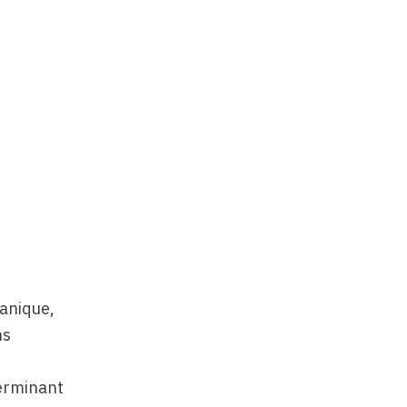
anique,
ns
terminant