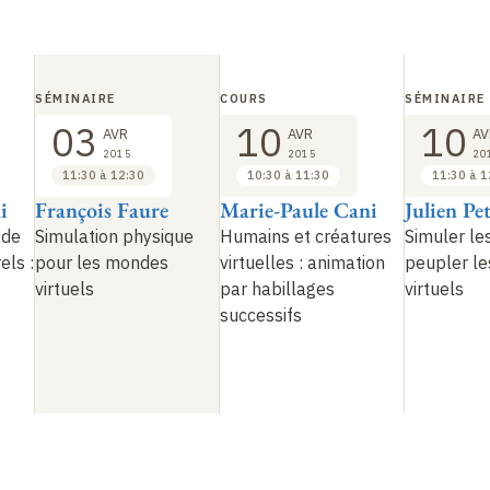
SÉMINAIRE
COURS
SÉMINAIRE
03
10
10
AVR
AVR
AV
2015
2015
20
11:30 à 12:30
10:30 à 11:30
11:30 à 1
i
François Faure
Marie-Paule Cani
Julien Pe
 de
Simulation physique
Humains et créatures
Simuler le
els
:
pour les mondes
virtuelles
: animation
peupler l
virtuels
par habillages
virtuels
successifs