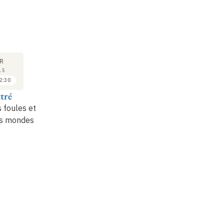
COURS
SÉMINAIRE
17
17
R
AVR
AVR
15
2015
2015
2:30
10:30 à 11:30
11:30 à 12:30
ttré
Marie-Paule Cani
Florence Bertails-
Descoubes
s foules et
Vers une animation
es mondes
expressive –
Marier
Modélisation
réalisme et contrôle
?
numérique de fibres en
contact
: application à
la synthèse de
chevelu…