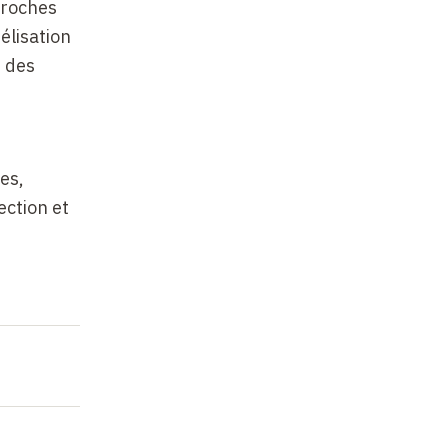
proches
élisation
n des
es,
ection et