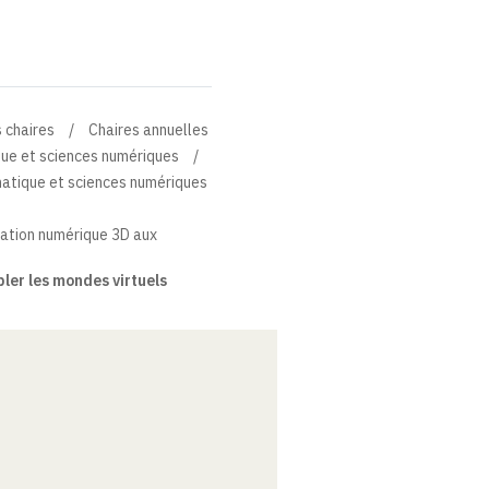
 chaires
Chaires annuelles
que et sciences numériques
matique et sciences numériques
réation numérique 3D aux
pler les mondes virtuels