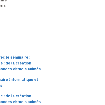
me et contrôle
?
numérique de fibres en
contact
: application à
la synthèse de
chevelu…
ec le séminaire :
e : de la création
ondes virtuels animés
haire Informatique et
es
e : de la création
ondes virtuels animés