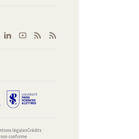
ntions légales
Crédits
: non conforme