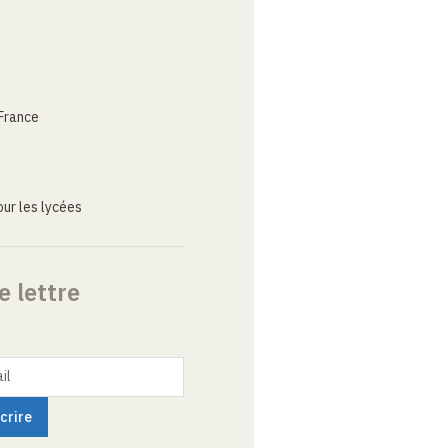
France
ur les lycées
e lettre
il