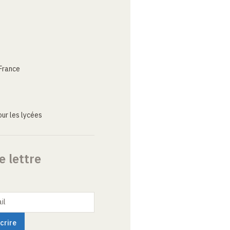
France
ur les lycées
e lettre
il