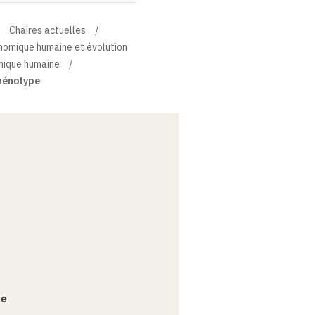
Chaires actuelles
énomique humaine et évolution
ique humaine
hénotype
ce