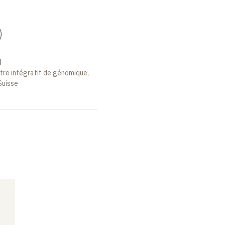
)
d
tre intégratif de génomique,
Suisse