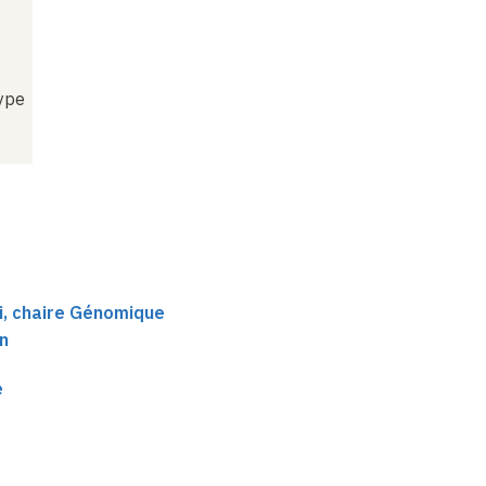
ype
i, chaire Génomique
n
e