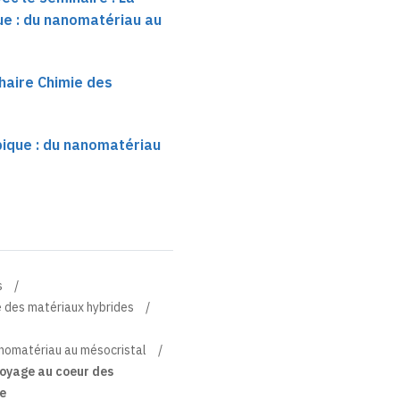
e : du nanomatériau au
haire Chimie des
ique : du nanomatériau
s
e des matériaux hybrides
anomatériau au mésocristal
voyage au coeur des
le