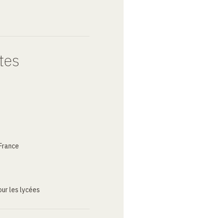
tes
France
ur les lycées