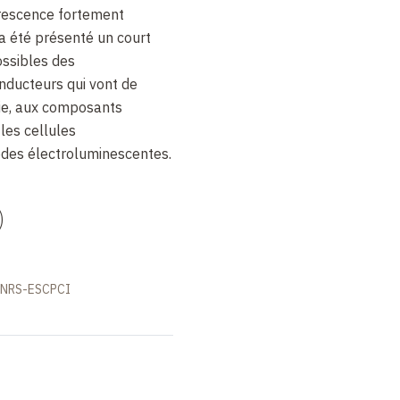
orescence fortement
a été présenté un court
ossibles des
nducteurs qui vont de
ie, aux composants
es cellules
odes électroluminescentes.
)
 CNRS-ESCPCI