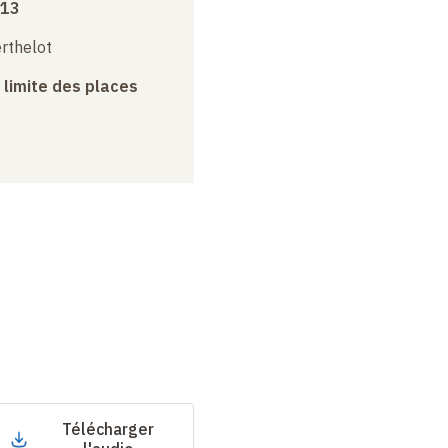
013
erthelot
a limite des places
Télécharger