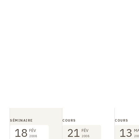
SÉMINAIRE
COURS
COURS
18
21
13
FÉV
FÉV
M
2008
2008
20