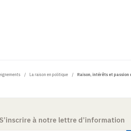
eignements
La raison en politique
Raison, intérêts et passion 
S’inscrire à notre lettre d’information