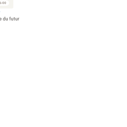
6:00
15:00 à 16:00
15:00 à 16:00
r
Jon Elster
Jon Elster
Jo
 du futur
Les passions (1)
Les passions (2)
Bi