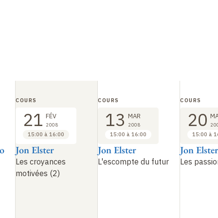
COURS
COURS
COURS
21
13
20
FÉV
MAR
M
2008
2008
20
15:00 à 16:00
15:00 à 16:00
15:00 à 1
no
Jon Elster
Jon Elster
Jon Elste
Les croyances
L'escompte du futur
Les passio
motivées (2)