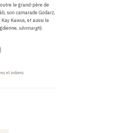
n outre le grand-père de
rāb, son camarade Godarz,
t Kay Kawus, et aussi le
gdienne,
sēnmargh
).
)
ns et indiens