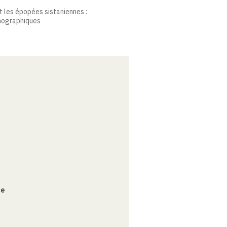
t les épopées sistaniennes :
onographiques
ce