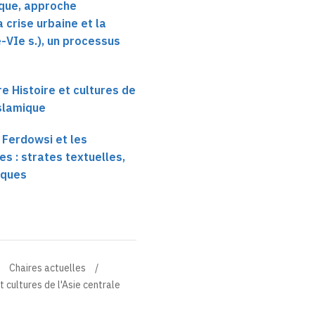
que, approche
a crise urbaine et la
e-VIe s.), un processus
re Histoire et cultures de
islamique
e Ferdowsi et les
s : strates textuelles,
iques
Chaires actuelles
t cultures de l'Asie centrale