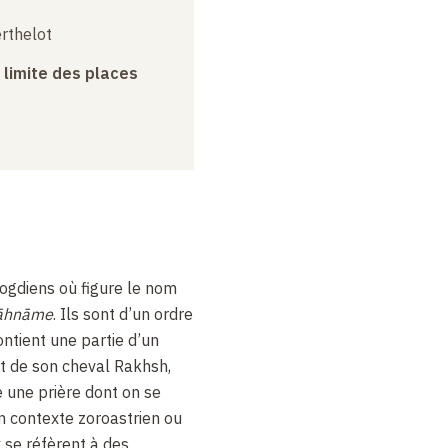
erthelot
a limite des places
sogdiens où figure le nom
āhnāme
. Ils sont d’un ordre
contient une partie d’un
t de son cheval Rakhsh,
e une prière dont on se
n contexte zoroastrien ou
 se réfèrent à des